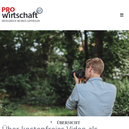
Niels Krieft prowi GT (c)
ÜBERSICHT