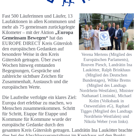
Fast 500 Läuferinnen und Läufer, 13
Laufaktionen in allen Kommunen und
mehr als 75 gemeinsam zurückgelegte
Kilometer – mit der Aktion
„Europa
Gemeinsam Bewegen“
hat das
EUROPE DIRECT Kreis Gütersloh
den europäischen Gedanken auf
besondere Weise in den Kreis
Verena Mertens (Mitglied des
Gütersloh getragen. Über zwei
Europäischen Parlaments),
Rouven Piesch, Landrätin Ina
Wochen hinweg entstanden
Laukötter, Ralph Brinkhaus
Begegnungen, Gespräche und
(Mitglied des Deutschen
zahlreiche sichtbare Zeichen für
Bundestages), Wibke Brems
Zusammenhalt, Austausch und die
(Mitglied des Landtags
europäischen Werte.
Nordrhein-Westfalen), Minister
Nathanael Liminski, Michael
Die Laufreihe verfolgte ein klares Ziel:
Kolm (Volksbank in
Europa dort erlebbar zu machen, wo
Ostwestfalen eG), Raphael
Menschen zusammenkommen. Schritt
Tigges (Mitglied des Landtags
für Schritt, Etappe für Etappe und
Nordrhein-Westfalen) und
Kommune für Kommune wurde der
Nikola Weber (von links).
europäische Gedanke durch den
gesamten Kreis Gütersloh getragen. Landrätin Ina Laukötter brachte
dies bei der Abschlussveranstaltung im Kreishaus auf den Punkt: