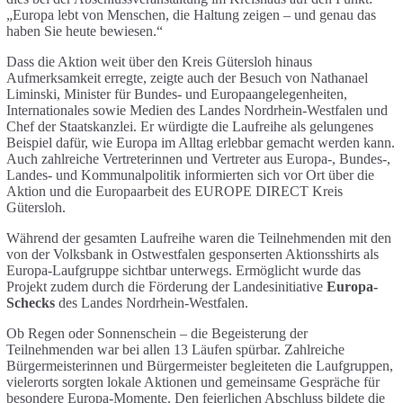
„Europa lebt von Menschen, die Haltung zeigen – und genau das
haben Sie heute bewiesen.“
Dass die Aktion weit über den Kreis Gütersloh hinaus
Aufmerksamkeit erregte, zeigte auch der Besuch von Nathanael
Liminski, Minister für Bundes- und Europaangelegenheiten,
Internationales sowie Medien des Landes Nordrhein-Westfalen und
Chef der Staatskanzlei. Er würdigte die Laufreihe als gelungenes
Beispiel dafür, wie Europa im Alltag erlebbar gemacht werden kann.
Auch zahlreiche Vertreterinnen und Vertreter aus Europa-, Bundes-,
Landes- und Kommunalpolitik informierten sich vor Ort über die
Aktion und die Europaarbeit des EUROPE DIRECT Kreis
Gütersloh.
Während der gesamten Laufreihe waren die Teilnehmenden mit den
von der Volksbank in Ostwestfalen gesponserten Aktionsshirts als
Europa-Laufgruppe sichtbar unterwegs. Ermöglicht wurde das
Projekt zudem durch die Förderung der Landesinitiative
Europa-
Schecks
des Landes Nordrhein-Westfalen.
Ob Regen oder Sonnenschein – die Begeisterung der
Teilnehmenden war bei allen 13 Läufen spürbar. Zahlreiche
Bürgermeisterinnen und Bürgermeister begleiteten die Laufgruppen,
vielerorts sorgten lokale Aktionen und gemeinsame Gespräche für
besondere Europa-Momente. Den feierlichen Abschluss bildete die