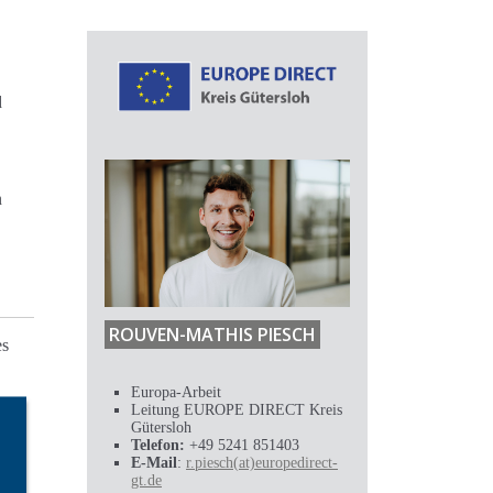
d
n
ROUVEN-MATHIS PIESCH
es
Europa-Arbeit
Leitung EUROPE DIRECT Kreis
Gütersloh
Telefon:
+49 5241 851403
E-Mail
:
r.piesch(at)europedirect-
gt.de