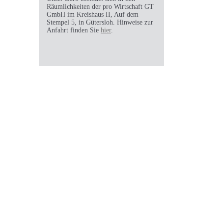
Räumlichkeiten der pro Wirtschaft GT
GmbH im Kreishaus II, Auf dem
Stempel 5, in Gütersloh. Hinweise zur
Anfahrt finden Sie
hier
.