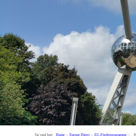
Sie sind hier:
Home
Europe Direct
EU-Förderprogramme
H