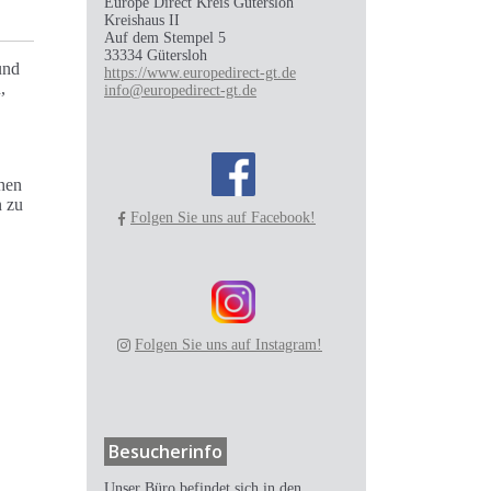
Europe Direct Kreis Gütersloh
Kreishaus II
Auf dem Stempel 5
33334 Gütersloh
und
https://www.europedirect-gt.de
,
info@europedirect-gt.de
chen
n zu
Folgen Sie uns auf Facebook!
Folgen Sie uns auf Instagram!
Besucherinfo
Unser Büro befindet sich in den