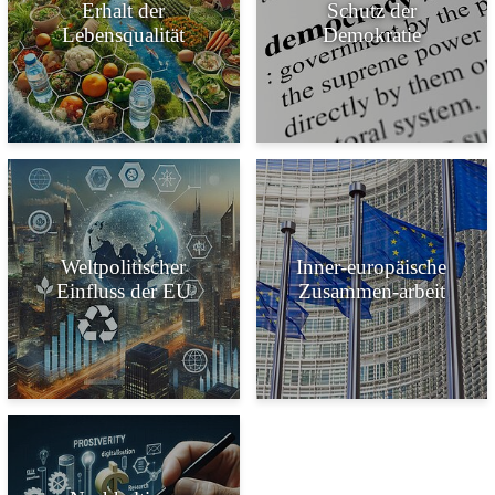
Erhalt der
Schutz der
Lebensqualität
Demokratie
Kachel mit dem Titel Erhalt der Lebensqualität
Kachel mit dem T
Weltpolitischer
Inner-europäische
Einfluss der EU
Zusammen-arbeit
Kachel mit dem Titel Weltpolitischer Einfluss der EU
Kachel mit dem T