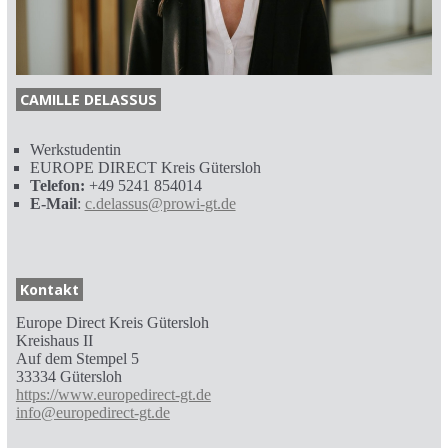
CAMILLE DELASSUS
Werkstudentin
EUROPE DIRECT Kreis Gütersloh
Telefon:
+49 5241 854014
E-Mail
:
c.delassus@prowi-gt.de
Kontakt
Europe Direct Kreis Gütersloh
Kreishaus II
Auf dem Stempel 5
33334 Gütersloh
https://www.europedirect-gt.de
info@europedirect-gt.de