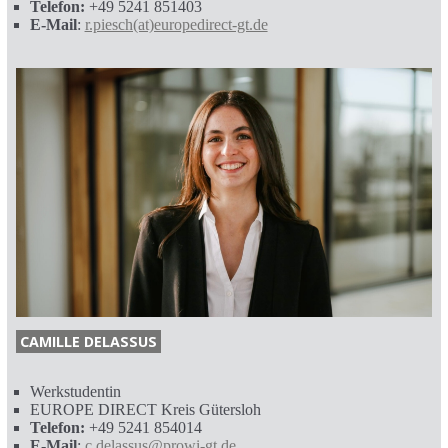
Telefon:
+49 5241 851403
E-Mail
:
r.piesch(at)europedirect-gt.de
CAMILLE DELASSUS
Werkstudentin
EUROPE DIRECT Kreis Gütersloh
Telefon:
+49 5241 854014
E-Mail
:
c.delassus@prowi-gt.de