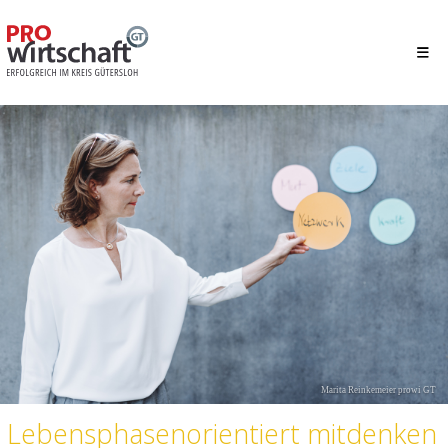
Marita Reinkemeier prowi GT
Lebensphasenorientiert mitdenken