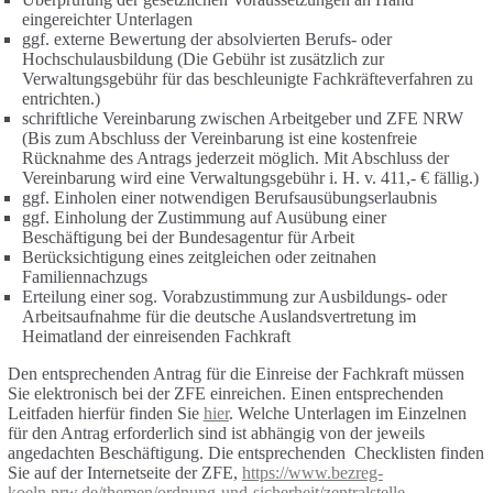
eingereichter Unterlagen
ggf. externe Bewertung der absolvierten Berufs- oder
Hochschulausbildung (Die Gebühr ist zusätzlich zur
Verwaltungsgebühr für das beschleunigte Fachkräfteverfahren zu
entrichten.)
schriftliche Vereinbarung zwischen Arbeitgeber und ZFE NRW
(Bis zum Abschluss der Vereinbarung ist eine kostenfreie
Rücknahme des Antrags jederzeit möglich. Mit Abschluss der
Vereinbarung wird eine Verwaltungsgebühr i. H. v. 411,- € fällig.)
ggf. Einholen einer notwendigen Berufsausübungserlaubnis
ggf. Einholung der Zustimmung auf Ausübung einer
Beschäftigung bei der Bundesagentur für Arbeit
Berücksichtigung eines zeitgleichen oder zeitnahen
Familiennachzugs
Erteilung einer sog. Vorabzustimmung zur Ausbildungs- oder
Arbeitsaufnahme für die deutsche Auslandsvertretung im
Heimatland der einreisenden Fachkraft
Den entsprechenden Antrag für die Einreise der Fachkraft müssen
Sie elektronisch bei der ZFE einreichen. Einen entsprechenden
Leitfaden hierfür finden Sie
hier
. Welche Unterlagen im Einzelnen
für den Antrag erforderlich sind ist abhängig von der jeweils
angedachten Beschäftigung. Die entsprechenden Checklisten finden
Sie auf der Internetseite der ZFE,
https://www.bezreg-
koeln.nrw.de/themen/ordnung-und-sicherheit/zentralstelle-