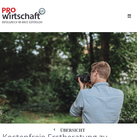
Niels Krieft prowi GT (c)
ÜBERSICHT