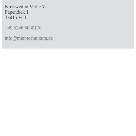
Kreisweit in Verl e.V.
Papendiek 1
33415 Verl
+49 5246 5030178
info@mint-technikum.de