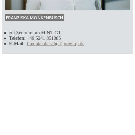
FRANZISKA MONKENBUSCH
zdi Zentrum pro MINT GT
Telefon:
+49 5241 851085
E-Mail
:
f.monkenbusch(at)prowi-gt.de