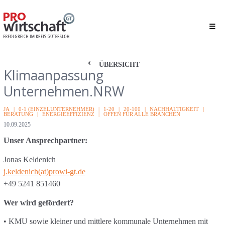
ÜBERSICHT
Klimaanpassung
Unternehmen.NRW
Kategorien
JA
0-1 (EINZELUNTERNEHMER)
1-20
20-100
NACHHALTIGKEIT
BERATUNG
ENERGIEEFFIZIENZ
OFFEN FÜR ALLE BRANCHEN
Veröffentlichungsdatum
10.09.2025
Unser Ansprechpartner:
Jonas Keldenich
j.keldenich(at)prowi-gt.de
+49 5241 851460
Wer wird gefördert?
• KMU sowie kleiner und mittlere kommunale Unternehmen mit