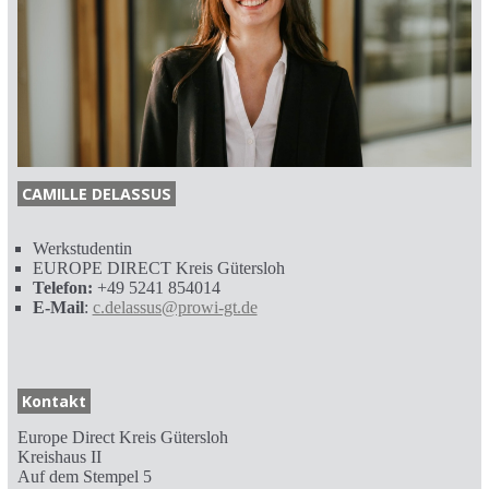
CAMILLE DELASSUS
Werkstudentin
EUROPE DIRECT Kreis Gütersloh
Telefon:
+49 5241 854014
E-Mail
:
c.delassus@prowi-gt.de
Kontakt
Europe Direct Kreis Gütersloh
Kreishaus II
Auf dem Stempel 5