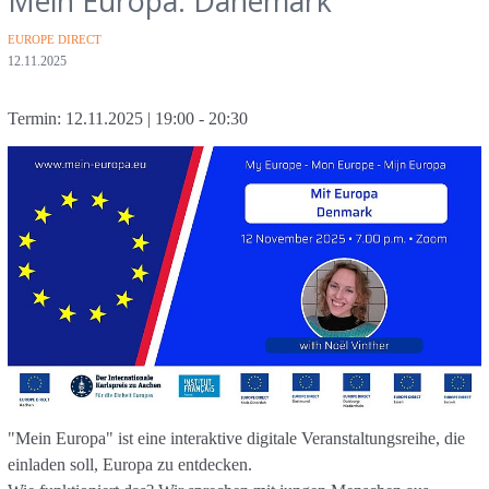
Mein Europa: Dänemark
Kategorien
EUROPE DIRECT
Veröffentlichungsdatum
12.11.2025
Autor
Erstellt von
Rouven Piesch
Termin:
12.11.2025
| 19:00 - 20:30
"Mein Europa" ist eine interaktive digitale Veranstaltungsreihe, die
einladen soll, Europa zu entdecken.