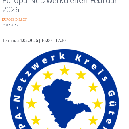
Europa-Netzwerktreffen Februar
2026
Kategorien
EUROPE DIRECT
Veröffentlichungsdatum
24.02.2026
Autor
Erstellt von
Rouven-Mathis Piesch
Termin:
24.02.2026
| 16:00 - 17:30