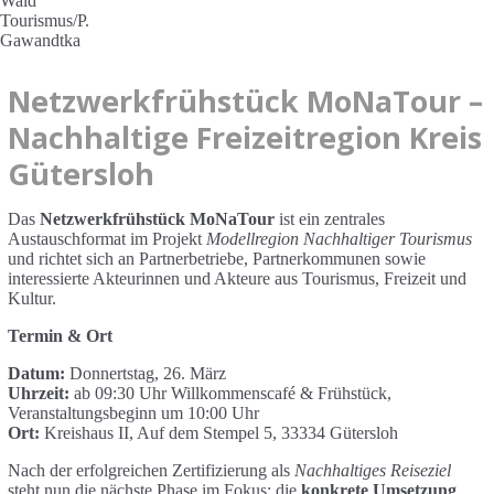
Wald
Tourismus/P.
Gawandtka
Netzwerkfrühstück MoNaTour –
Nachhaltige Freizeitregion Kreis
Gütersloh
Das
Netzwerkfrühstück MoNaTour
ist ein zentrales
Austauschformat im Projekt
Modellregion Nachhaltiger Tourismus
und richtet sich an Partnerbetriebe, Partnerkommunen sowie
interessierte Akteurinnen und Akteure aus Tourismus, Freizeit und
Kultur.
Termin & Ort
Datum:
Donnertstag, 26. März
Uhrzeit:
ab 09:30 Uhr Willkommenscafé & Frühstück,
Veranstaltungsbeginn um 10:00 Uhr
Ort:
Kreishaus II, Auf dem Stempel 5, 33334 Gütersloh
Nach der erfolgreichen Zertifizierung als
Nachhaltiges Reiseziel
steht nun die nächste Phase im Fokus: die
konkrete Umsetzung